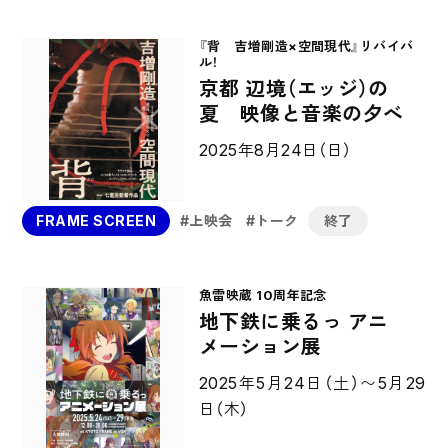
『背 吉増剛造×空間現代』リバイバ
ル！
京都 辺境（エッジ）の
夏 映像と音楽の夕べ
2025年8月24日（日）
FRAME SCREEN
上映会
トーク
終了
魚雷映蔵 10周年記念
地下鉄に乗るっ アニ
メーション展
2025年5月24日（土）〜5月29
日（木）