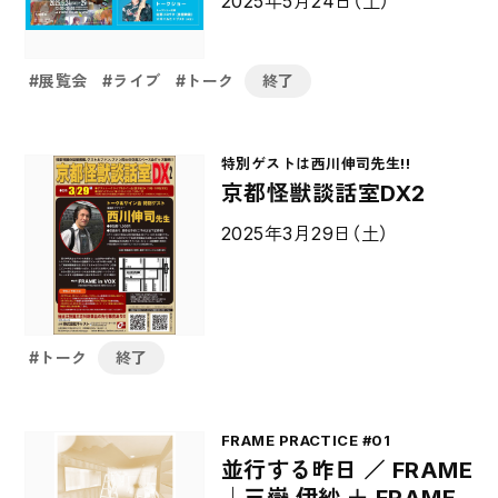
2025年5月24日（土）
展覧会
ライブ
トーク
終了
特別ゲストは西川伸司先生!!
京都怪獣談話室DX2
2025年3月29日（土）
トーク
終了
FRAME PRACTICE #01
並行する昨日 ／ FRAME
｜三嶽 伊紗 ＋ FRAME