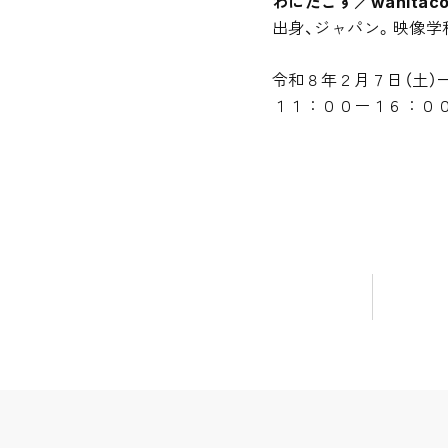
わにたこす／wanitaco
出身、ジャパン。映像学
令和８年２月７日（土）
１１：００ー１６：００