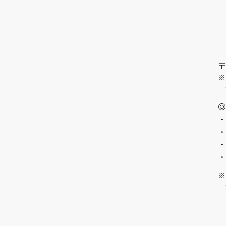
〒
※
※