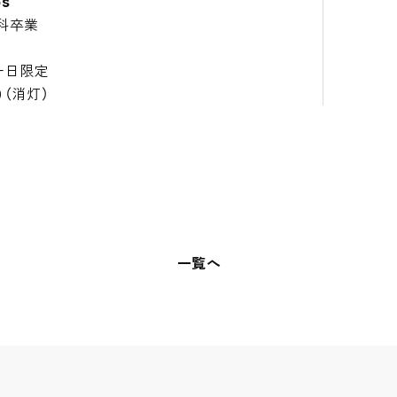
s
科卒業
一日限定
（消灯）
一覧へ